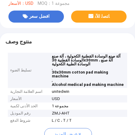
MOQ：1 مجموعة
الأسعار：USD
ﺎﺘﺼﻟ ﺍﻶﻧ
افضل سعر
منتوج وصف
آلة صنع الوسادة القطنية الكحولية ، آلة صنع
الوسادة القطنية 30x30mm ، آلة صنع
الوسادة الطبية الكحولية
,
تسليط الضوء
30x30mm cotton pad making
machine
,
Alcohol medical pad making machine
unitedwin
اسم العلامة التجارية
USD
الأسعار
1 مجموعة
الحد الأدنى لكمية
ZMJ-AHT
رقم الموديل
L / C ، T / T
شروط الدفع
عرض المزيد