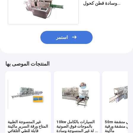
وسادة قطن كحول
ماكينة 30x30mm
استمر
المنتجات الموصى بها
50m ثقب جراحي منشفة
10kw السيارات بالكامل
غير المنسوجة الطبية
 طي منشفة ورقية
بالموجات فوق الصوتية
المتاح ورقة السرير ماكينة
ماكينة
آلة غير المنسوجة وسادة
قابلة للطي التلقائي