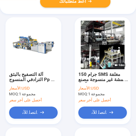
أعط متطلباتك
150 جرام SMS مغلفة
آلة التصفيح بالبثق
أقمشة غير منسوجة مصنع
الترادفي المنسوج Pp T
آلات Meltblown عالية
لمصنع قماش المنسوجات
USD
الأسعار:
USD
الأسعار:
السرعة
1 مجموعة
MOQ:
1 مجموعة
MOQ:
أحصل على آخر سعر
أحصل على آخر سعر
ﺎﺘﺼﻟ ﺍﻶﻧ
ﺎﺘﺼﻟ ﺍﻶﻧ