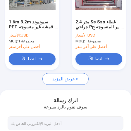
حول بنا
اتصل بنا
2.4 متر Ss Sss غطاء
1.6m 3.2m سبونبوند
جراحي Pp غير المنسوجة
PET أقمشة غير منسوجة
النسيج آلة التصنيع
ماكينة سبونبوند بثق خط
USD
الأسعار:
USD
الأسعار:
الصين المزود
1 مجموعة
MOQ:
1 مجموعة
MOQ:
آلة صنع الأكياس غير المنسوجة
أحصل على آخر سعر
أحصل على آخر سعر
آلة صنع الأكياس على شكل صندوق
ﺎﺘﺼﻟ ﺍﻶﻧ
ﺎﺘﺼﻟ ﺍﻶﻧ
آلة صنع الأكياس المقطوعة D
عرض المزيد
آلة صنع الأكياس المقطوعة W
آلة طباعة غير منسوجة
اترك رسالة
سوف نقوم بالرد بسرعة
آلة الحز غير المنسوجة
آلة صنع المنتجات التي يمكن التخلص منها