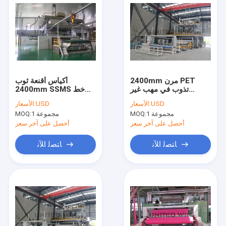
2400mm مرن PET
أكياس أقنعة ثوب
تذوب في مهب غير
2400mm SSMS خط
المنسوجة النسيج ماكينة
إنتاج غير منسوج بوليستر
USD
الأسعار:
USD
الأسعار:
الشركة المصنعة
سبونبوند
1 مجموعة
MOQ:
1 مجموعة
MOQ:
أحصل على آخر سعر
أحصل على آخر سعر
ﺎﺘﺼﻟ ﺍﻶﻧ
ﺎﺘﺼﻟ ﺍﻶﻧ
منزل
المنتجات
أشرطة فيديو