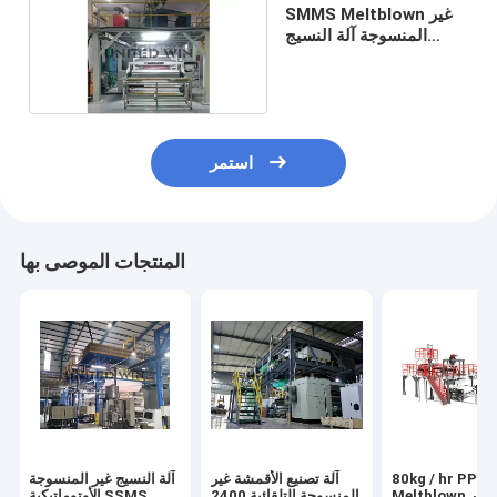
SMMS Meltblown غير
المنسوجة آلة النسيج
العزلة خط إنتاج محبوكة
استمر
المنتجات الموصى بها
80kg / hr PP
آلة تصنيع الأقمشة غير
آلة النسيج غير المنسوجة
Meltblown غير
المنسوجة التلقائية 2400
الأوتوماتيكية SSMS