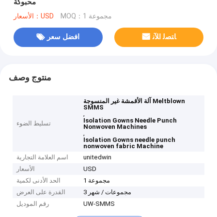
محبوكة
MOQ：1 مجموعة
الأسعار：USD
ﺎﺘﺼﻟ ﺍﻶﻧ
افضل سعر
منتوج وصف
آلة الأقمشة غير المنسوجة Meltblown
SMMS
,
Isolation Gowns Needle Punch
تسليط الضوء
Nonwoven Machines
,
Isolation Gowns needle punch
nonwoven fabric Machine
unitedwin
اسم العلامة التجارية
USD
الأسعار
1 مجموعة
الحد الأدنى لكمية
3 مجموعات / شهر
القدرة على العرض
UW-SMMS
رقم الموديل