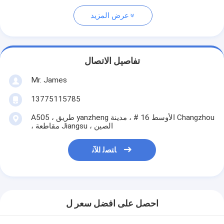
عرض المزيد
تفاصيل الاتصال
Mr. James
13775115785
A505 ، طريق yanzheng الأوسط 16 # ، مدينة Changzhou
، مقاطعة Jiangsu ، الصين
ﺎﺘﺼﻟ ﺍﻶﻧ
احصل على افضل سعر ل