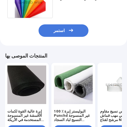
المنسوجات المنزلية الزراعة
استمر
المنتجات الموصى بها
تقلص نسيج مقاوم
100 ٪ البوليستر إبرة
إبرة عالية القوة لكمات
ان في مهب قماش
Punchd غير المنسوجة
الأقمشة غير المنسوجة
مرشح لقناع N95 مضاد
النسيج لباد السجاد
المستخدمة في الأريكة
للسحب
الوقايات حقيبة
المصنوعة من الطين