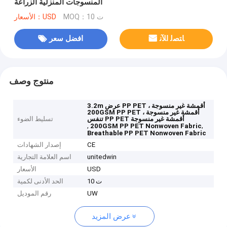
المنسوجات المنزلية الزراعة
MOQ：10 ت
الأسعار：USD
ﺎﺘﺼﻟ ﺍﻶﻧ
افضل سعر
منتوج وصف
3.2m عرض PP PET أقمشة غير منسوجة ،
200GSM PP PET أقمشة غير منسوجة ،
تنفس PP PET أقمشة غير منسوجة
تسليط الضوء
,
,
200GSM PP PET Nonwoven Fabric
Breathable PP PET Nonwoven Fabric
CE
إصدار الشهادات
unitedwin
اسم العلامة التجارية
USD
الأسعار
10 ت
الحد الأدنى لكمية
UW
رقم الموديل
عرض المزيد