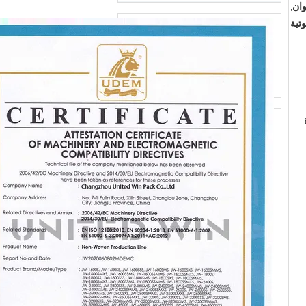
,
تية