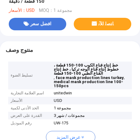
150 قطعة / دقيقة
MOQ：1 مجموعة
الأسعار：USD
ﺎﺘﺼﻟ ﺍﻶﻧ
افضل سعر
منتوج وصف
خط إنتاج قناع الكوب 100-150 قطعة ،
خطوط إنتاج قناع الوجه تركيا ، خط إنتاج
القناع الطبي 100-150 قطعة
تسليط الضوء
,
,
face mask production lines turkey
medical mask production line 100-
150pcs
unitedwin
اسم العلامة التجارية
USD
الأسعار
1 مجموعة
الحد الأدنى لكمية
3 مجموعات / شهر
القدرة على العرض
UW-175
رقم الموديل
عرض المزيد