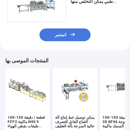
طبي يمكن التخلص منها
تركيا 100-150 قطعة /
دقيقة
استمر
المنتجات الموصى بها
100-150 قطعة / دقيقة
يمكن توصيل خط إنتاج آلة
100-150 قطعة / دقيقة
3D KF94 غير المنسوجة
القناع القابل للتصرف
FFP2 ماكينة N95 5
ناع السمك ماكينة
عالية السرعة بآلة التغليف
طبقات بقطن الهواء