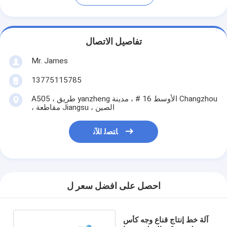
تفاصيل الاتصال
Mr. James
13775115785
A505 ، طريق yanzheng الأوسط 16 # ، مدينة Changzhou
، مقاطعة Jiangsu ، الصين
ﺎﺘﺼﻟ ﺍﻶﻧ
احصل على افضل سعر ل
آلة خط إنتاج قناع وجه كأس