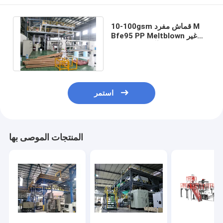
10-100gsm قماش مفرد M
Bfe95 PP Meltblown غير
المنسوجة آلة النسيج قناع
مسطح المؤازرة
استمر
المنتجات الموصى بها