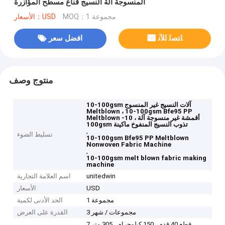
المنسوجة آلة النسيج قناع مسطح المؤازرة
MOQ：1 مجموعة
الأسعار：USD
ﺎﺘﺼﻟ ﺍﻶﻧ
افضل سعر
منتوج وصف
10-100gsm آلات النسيج غير المنسوج
Meltblown ، 10-100gsm Bfe95 PP
Meltblown أقمشة غير منسوجة آلة ، 10-
100gsm تذوب النسيج المنفوخ ماكينة
,
تسليط الضوء
10-100gsm Bfe95 PP Meltblown
Nonwoven Fabric Machine
,
10-100gsm melt blown fabric making
machine
unitedwin
اسم العلامة التجارية
USD
الأسعار
1 مجموعة
الحد الأدنى لكمية
3 مجموعات / شهر
القدرة على العرض
7 قطع 40 قدم ، 150 كيلوجرام ، 305 متر