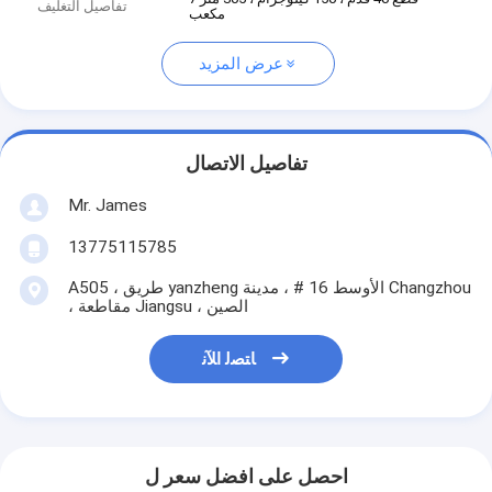
تفاصيل التغليف
مكعب
عرض المزيد
تفاصيل الاتصال
Mr. James
13775115785
A505 ، طريق yanzheng الأوسط 16 # ، مدينة Changzhou
، مقاطعة Jiangsu ، الصين
ﺎﺘﺼﻟ ﺍﻶﻧ
احصل على افضل سعر ل