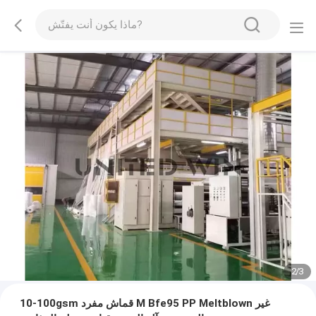
2
/
3
10-100gsm قماش مفرد M Bfe95 PP Meltblown غير