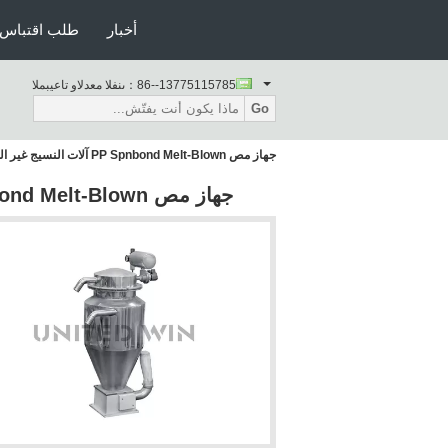
أخبار
طلب اقتباس
86--13775115785
المبيعات والدعم الفنى：
Go
جهاز مص PP Spnbond Melt-Blown آلات النسيج غير المنسوجة
جهاز مص PP Spnbond Melt-Blown آلات النسيج غير المنسوجة