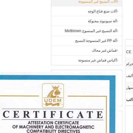
آلات النسيج غير المنسوجة
آلات صنع قناع الوجه
آلة سبونبوند محبوكة
آلة النسيج غير المنسوج Meltblown
آلة PP غير المنسوجة النسيج
قماش غير محاك
CE
أكياس قماش غير منسوجة
أليف
هل
ائب