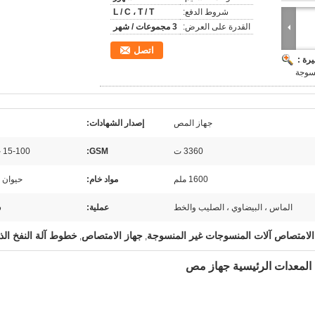
شروط الدفع:
L / C ، T / T
القدرة على العرض:
3 مجموعات / شهر
اتصل
رة :
نسوجة
جهاز المص
إصدار الشهادات:
3360 ت
GSM:
15-100 جرام
1600 ملم
مواد خام:
حيوان 
الماس ، البيضاوي ، الصليب والخط
عملية:
س
الامتصاص آلات المنسوجات غير المنسوجة
جهاز الامتصاص
خطوط آلة النفخ الذ
,
,