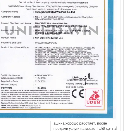
ашина хорошо работает، после
продажи услуги на месте！أداء جيد للآلة