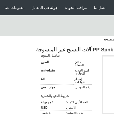
اتصل بنا
مراقبة الجودة
جولة في المعمل
معلومات عنا
تفاصيل المنتج:
مكان
الصين
المنشأ:
اسم العلامة
unitedwin
التجارية:
إصدار
CE
الشهادات:
رقم الموديل:
جهاز المص
شروط الدفع والشحن:
الحد الأدنى لكمية:
1 مجموعة
الأسعار:
USD
وقت التسليم:
6 شهور