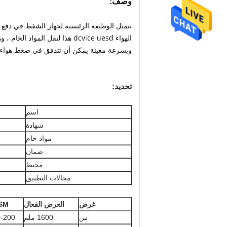
وصف:
تتمثل الوظيفة الرئيسية لجهاز الشفط في دفع 
الهواء dcvice uesd هذا لنقل ا
وبسرعة معينة يمكن أن تتدفق في ضغط هواء
تحديد:
اسم
شهادة
مواد خام
ضمان
محيط
مجالات التطبيق
غرض
العرض الفعال
SM
س
1600 ملم
-200