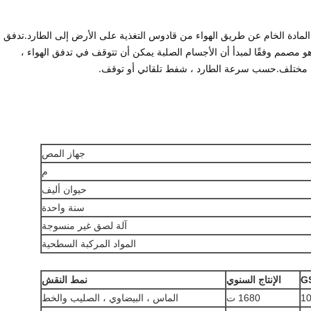
المادة الخام عن طريق الهواء من قادوس التغذية على الأرض إلى الطارد.تدفق
لمواد الخام ، وهو مصمم وفقًا لمبدأ أن الأجسام الصلبة يمكن أن تتوقف في تدفق الهواء ،
 مختلف.حسب سرعة الطارد ، شفط تلقائي أو توقف.
جهاز المص
م
حيوان أليف
سنة واحدة
آلة لصق غير منسوجة
المواد المركبة السطحية
G
الإنتاج السنوي
نمط النقش
10
1680 ت
الماس ، البيضاوي ، الصليب والخط