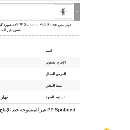
جهاز مص PP Spnbond Melt-Blown آلات
صورة كبي
النسيج غير الم
اسم:
الإنتاج السنوي:
العرض الفعال:
نمط النقش:
جهاز 
تسليط الضوء:
PP Spnbond غير المنسوجة خط الإنتاج المعدات الرئيسية جهاز مص