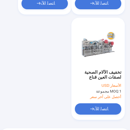
ﺎﺘﺼﻟ ﺍﻶﻧ
ﺎﺘﺼﻟ ﺍﻶﻧ
تخفيف الآلام الصحية
لصقات العين قناع
المنتجات التي يمكن
الأسعار:
USD
التخلص منها ماكينة تعبئة
1 مجموعة
MOQ:
تشكيل
أحصل على آخر سعر
ﺎﺘﺼﻟ ﺍﻶﻧ