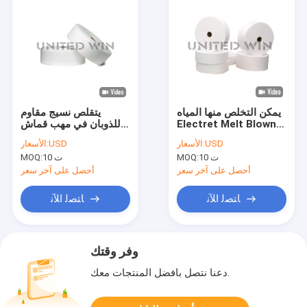
يمكن التخلص منها المياه
يتقلص نسيج مقاوم
Electret Melt Blown
للذوبان في مهب قماش
Fabric Dust واقية لقناع
مرشح لقناع N95 مضاد
USD
الأسعار:
USD
الأسعار:
الوجه FFP2
للسحب
10 ت
MOQ:
10 ت
MOQ:
أحصل على آخر سعر
أحصل على آخر سعر
ﺎﺘﺼﻟ ﺍﻶﻧ
ﺎﺘﺼﻟ ﺍﻶﻧ
وفر وقتك
دعنا نتصل بأفضل المنتجات معك.