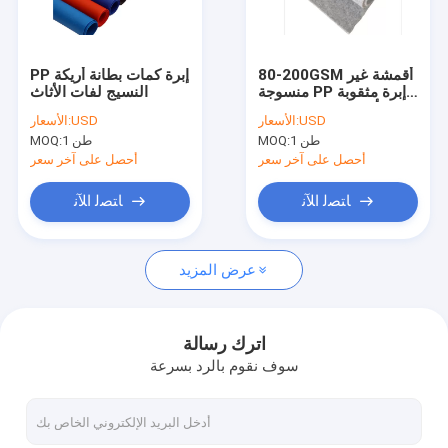
حول بنا
اتصل بنا
80-200GSM أقمشة غير
PP إبرة كمات بطانة أريكة
منسوجة PP إبرة مثقوبة
النسيج لفات الأثاث
أقمشة غير منسوجة
USD
الأسعار:
USD
الأسعار:
لبطانة أريكة
1 طن
MOQ:
1 طن
MOQ:
آلة صنع الأكياس غير المنسوجة
أحصل على آخر سعر
أحصل على آخر سعر
آلة صنع الأكياس على شكل صندوق
ﺎﺘﺼﻟ ﺍﻶﻧ
ﺎﺘﺼﻟ ﺍﻶﻧ
آلة صنع الأكياس المقطوعة D
عرض المزيد
آلة صنع الأكياس المقطوعة W
آلة طباعة غير منسوجة
اترك رسالة
سوف نقوم بالرد بسرعة
آلة الحز غير المنسوجة
آلة صنع المنتجات التي يمكن التخلص منها