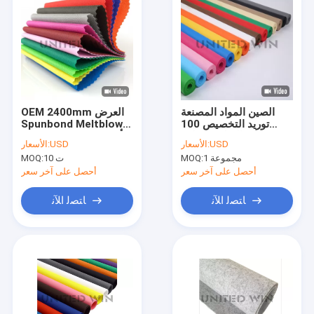
الصين المواد المصنعة
OEM 2400mm العرض
توريد التخصيص 100
Spunbond Meltblown
البولي بروبلين PP غير
PP أقمشة غير منسوجة
USD
الأسعار:
USD
الأسعار:
المنسوجة مفرش المائدة
لتغطية الزراعة
1 مجموعة
MOQ:
10 ت
MOQ:
أحصل على آخر سعر
أحصل على آخر سعر
ﺎﺘﺼﻟ ﺍﻶﻧ
ﺎﺘﺼﻟ ﺍﻶﻧ
منزل
المنتجات
أشرطة فيديو