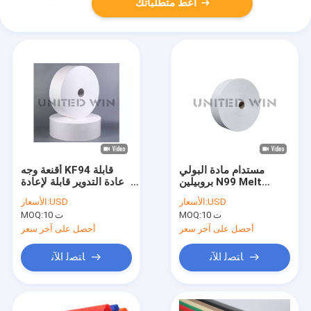
أعط متطلباتك
مستدام مادة البولي
أقنعة وجه KF94 قابلة
بروبيلين N99 Melt
لإعادة التدوير قابلة لإعادة
Blown Fabric Filter
التدوير من النسيج
USD
الأسعار:
USD
الأسعار:
Medical غير المنسوجة
المنفوخ بثلاث طبقات
10 ت
MOQ:
10 ت
MOQ:
مقاومة للتمزق
أحصل على آخر سعر
أحصل على آخر سعر
ﺎﺘﺼﻟ ﺍﻶﻧ
ﺎﺘﺼﻟ ﺍﻶﻧ